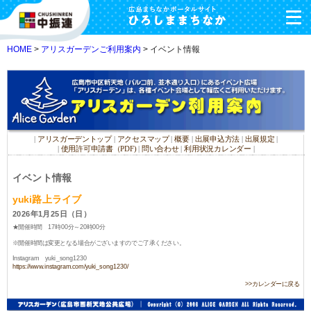
HOME
>
アリスガーデンご利用案内
> イベント情報
|
アリスガーデントップ
|
アクセスマップ
|
概要
|
出展申込方法
|
出展規定
|
|
使用許可申請書（PDF)
|
問い合わせ
|
利用状況カレンダー
|
イベント情報
yuki路上ライブ
2026年1月25日（日）
★開催時間 17時00分～20時00分
※開催時間は変更となる場合がございますのでご了承ください。
Instagram yuki_song1230
https://www.instagram.com/yuki_song1230/
>>カレンダーに戻る