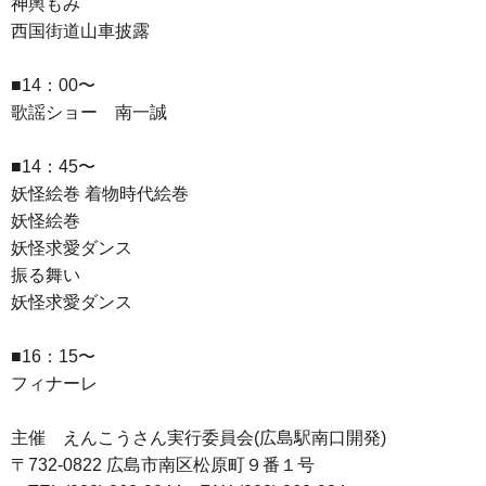
神輿もみ
西国街道山車披露
■14：00〜
歌謡ショー 南一誠
■14：45〜
妖怪絵巻 着物時代絵巻
妖怪絵巻
妖怪求愛ダンス
振る舞い
妖怪求愛ダンス
■16：15〜
フィナーレ
主催 えんこうさん実行委員会(広島駅南口開発)
〒732-0822 広島市南区松原町９番１号