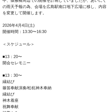
中、猿猴橋周辺での開催を計画していましたが、あいにく
の雨天予報の為、会場を広島駅南口地下広場に移し、内容
を変更して開催します。
2026年4月4日(土)
開催時間：13:30〜16:30
＜スケジュール＞
■13：20〜
開会セレモニー
■13：30〜
縁結び
篠笛奉献演奏/松杭神木奉納
縁結び
神木着座
祝舞奉献